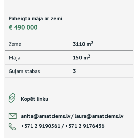
Pabeigta māja ar zemi
€ 490 000
2
Zeme
3110 m
2
Māja
150 m
Guļamistabas
3
Kopēt linku
anita@amatciems.lv / laura@amatciems.lv
+371 2 9190561 / +371 2 9176436