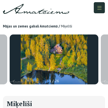
Mājas un zemes gabali Amatciemā
/
Miķelīši
1 / 26
Miķelīši