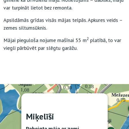
var turpināt lietot bez remonta.
Apsildāmās grīdas visās mājas telpās. Apkures veids –
zemes siltumsūknis.
2
Mājai pieguloša nojume mašīnai 55 m
platībā, to var
viegli pārbūvēt par slēgtu garāžu.
Miķelīši
Pabeigta māja ar zemi