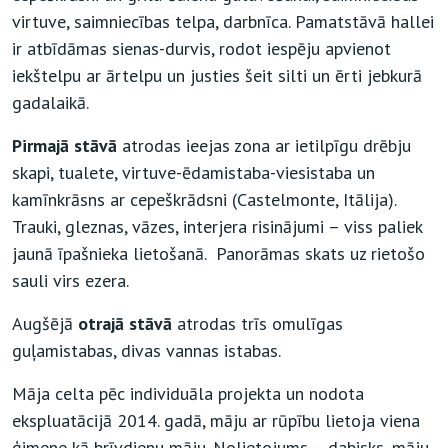
virtuve, saimniecības telpa, darbnīca. Pamatstāvā hallei
ir atbīdāmas sienas-durvis, rodot iespēju apvienot
iekštelpu ar ārtelpu un justies šeit silti un ērti jebkurā
gadalaikā.
Pirmajā stāvā
atrodas ieejas zona ar ietilpīgu drēbju
skapi, tualete, virtuve-ēdamistaba-viesistaba un
kamīnkrāsns ar cepeškrādsni (Castelmonte, Itālija).
Trauki, gleznas, vāzes, interjera risinājumi – viss paliek
jaunā īpašnieka lietošanā. Panorāmas skats uz rietošo
sauli virs ezera.
Augšējā
otrajā stāvā
atrodas trīs omulīgas
guļamistabas, divas vannas istabas.
Māja celta pēc individuāla projekta un nodota
ekspluatācijā 2014. gadā, māju ar rūpību lietoja viena
ģimene kā brīvdienu māju. Nolietojums – dabisks, māju