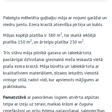
Pabeigta mēbelēta guļbaļķu māja ar nojumi garāžai un
niedru jumtu. Ezera krastā atsevišķa pirtiņa un kubls.
2
Mājas kopējā platība ir 380 m
, tai skaitā iekšējā
2
2
platība 150 m
, un ārtelpu platība 230 m
.
Trīs stāvu māja pilnībā gatava un labiekārtota
pastāvīgai dzīvošanai gleznainā meža ieskautā vietā
plaša ezera krastā. Māja būvēta un labiekārtota ar
kvalitatīviem materiāliem, dizains ieturēts vienotā
vintage
stilā, radot vidi, kur apvienots mājīgums ar
praktiskumu.
Pamatstāvā
ar panorāmas logiem atvērta atpūtas
telpa ar izeju uz terasi, malkas krāsni ar čuguna
cepeškrāsni un grilu ēdiena gatavošanai, saimniecības