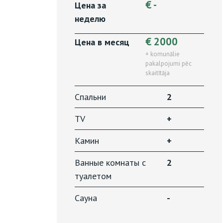
€ -
Цена за
неделю
€ 2000
Цена в месяц
+ komunālie
pakalpojumi pēc
skaitītāja
Спальни
2
TV
+
Камин
+
Ванные комнаты с
2
туалетом
Сауна
-