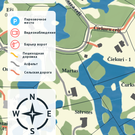
Парковочное
место
Видеонаблюдение
Барьер ворот
Пешеходная
дорожка
Асфальт
Сельская дорога