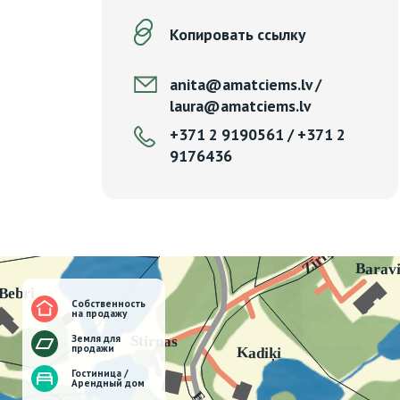
Копировать ссылку
anita@amatciems.lv /
laura@amatciems.lv
+371 2 9190561 / +371 2
9176436
Собственность
на продажу
Земля для
продажи
Гостиница /
Арендный дом