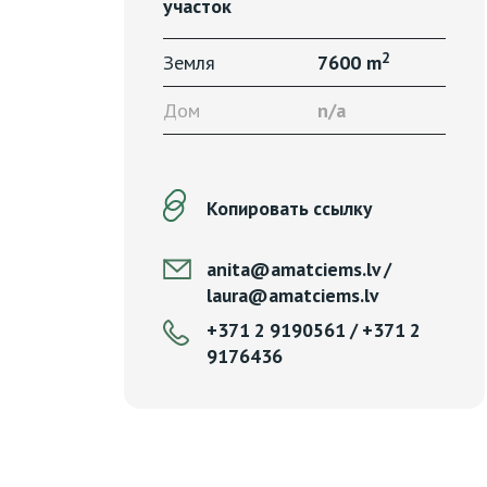
участок
2
Земля
7600 m
Дом
n/a
Копировать ссылку
anita@amatciems.lv /
laura@amatciems.lv
+371 2 9190561 / +371 2
9176436