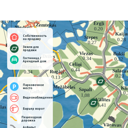
Собственность
на продажу
Земля для
продажи
Гостиница /
Арендный дом
Парковочное
место
Видеонаблюдение
Барьер ворот
Пешеходная
дорожка
Асфальт