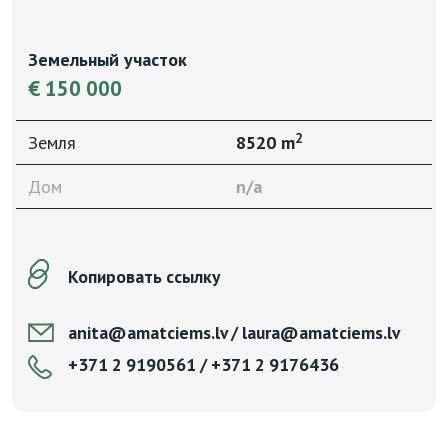
Земельный участок
€ 150 000
2
Земля
8520 m
Дом
n/a
Копировать ссылку
anita@amatciems.lv / laura@amatciems.lv
+371 2 9190561 / +371 2 9176436